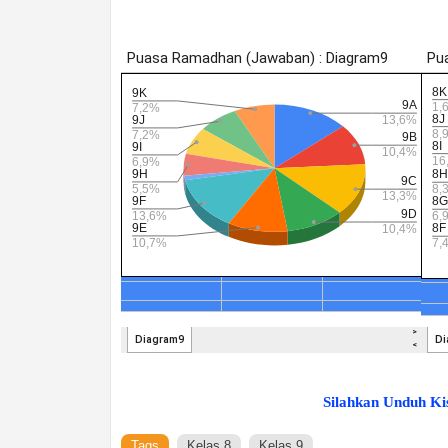
Silahkan Unduh Kis
Tags
Kelas 8
Kelas 9