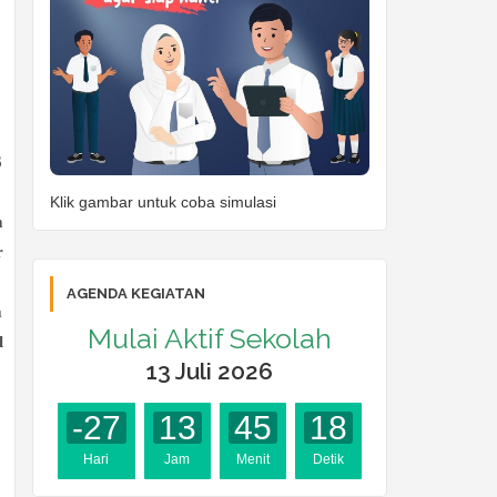
6
Klik gambar untuk coba simulasi
m
r
AGENDA KEGIATAN
a
Mulai Aktif Sekolah
l
13 Juli 2026
-27
13
45
18
Hari
Jam
Menit
Detik