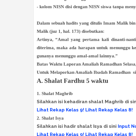
- kolom NISN disi dengan NISN siswa tanpa men
Dalam sebuah hadits yang ditulis Imam Malik bi
Malik (juz 1, hal. 173) disebutkan:
Artinya, “Amal yang pertama kali dinanti-nanti
diterima, maka ada harapan untuk menunggu ke
gunanya menunggu amal-amal lainnya.”
Batas Waktu Laporan Amaliah Ramadhan Selasa,
Untuk Melaporkan Amaliah Ibadah Ramadhan
s
A. Shalat Fardhu 5 waktu
1. Shalat Maghrib
Silahkan isi kehadiran shalat Maghrib di si
Lihat Rekap Kelas 9!
Lihat Rekap Kelas 8!
2. Shalat Isya
Silahkan isi hadir shalat Isya di sini
Input N
Lihat Rekap Kelas 9!
Lihat Rekap Kelas 8!