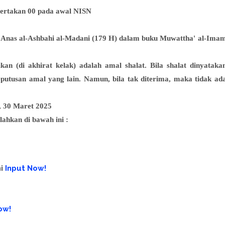
yertakan 00 pada awal NISN
n Anas al-Ashbahi al-Madani (179 H) dalam buku Muwattha' al-Ima
kan (di akhirat kelak) adalah amal shalat.
Bila shalat dinyataka
putusan amal yang lain.
Namun, bila tak diterima, maka tidak ad
 30 Maret 2025
ilahkan di bawah ini :
ni
Input Now!
ow!