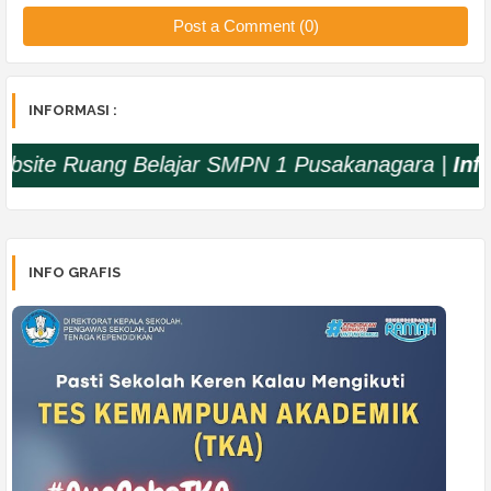
Post a Comment (0)
INFORMASI :
ang Belajar SMPN 1 Pusakanagara |
Info
: Pelaksa
INFO GRAFIS