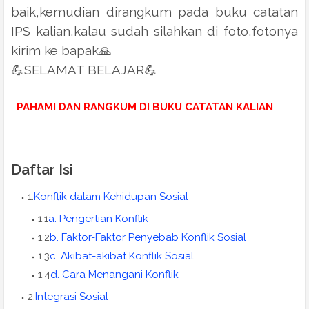
baik,kemudian dirangkum pada buku catatan
IPS kalian,kalau sudah silahkan di foto,fotonya
kirim ke bapak
🙏
💪
SELAMAT BELAJAR
💪
PAHAMI DAN RANGKUM DI BUKU CATATAN KALIAN
Daftar Isi
1.
Konflik dalam Kehidupan Sosial
1.1
a. Pengertian Konflik
1.2
b. Faktor-Faktor Penyebab Konflik Sosial
1.3
c. Akibat-akibat Konflik Sosial
1.4
d. Cara Menangani Konflik
2.
Integrasi Sosial