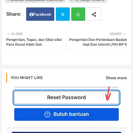
Facebook
Twit
Wh
OLDER
NEWER
Pengertian, Tugas, dan Sifat-sifat
Pengertian Dan Perbedaan Ibadah
ter
atsa
Para Rasul Allah Swt.
Haji Dan Umroh | PAI BP 9
pp
YOU MIGHT LIKE
Show more