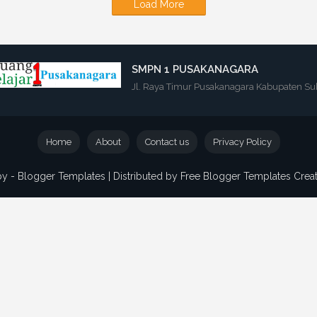
Load More
SMPN 1 PUSAKANAGARA
Jl. Raya Timur Pusakanagara Kabupaten Su
Home
About
Contact us
Privacy Policy
by -
Blogger Templates
| Distributed by
Free Blogger Templates
Crea