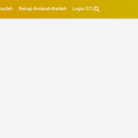
Ibadah
Rekap Amlaiah Ibadah
Login GTK