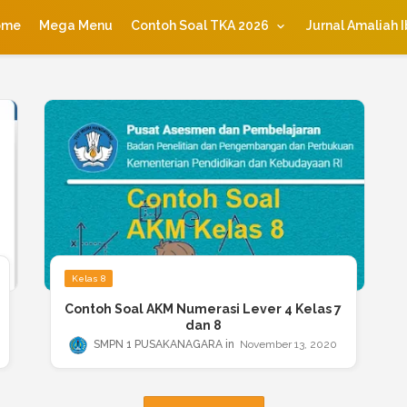
ome
Mega Menu
Contoh Soal TKA 2026
Jurnal Amaliah 
Kelas 8
Contoh Soal AKM Numerasi Lever 4 Kelas 7
dan 8
SMPN 1 PUSAKANAGARA
November 13, 2020