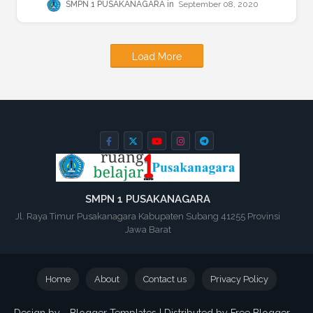
SMPN 1 PUSAKANAGARA
September 08, 2020
Load More
SMPN 1 PUSAKANAGARA
Jl. Raya Timur Pusakanagara Kabupaten Subang 41255 Provinsi
Jawa Barat
Home
About
Contact us
Privacy Policy
Design by -
Blogger Templates
| Distributed by
Free Blogger